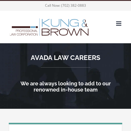
Skip
Call Now:
(702) 382-0883
to
content
AVADA LAW CAREERS
We are always looking to add to our
renowned in-house team